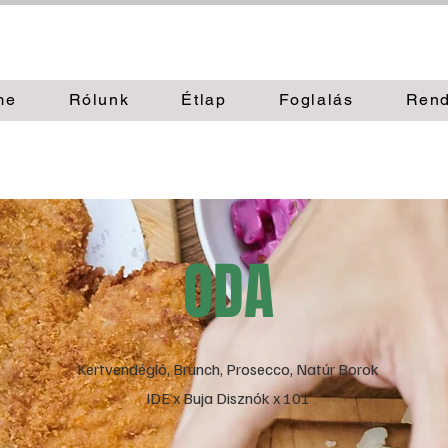
me
Rólunk
Étlap
Foglalás
Rend
ODA
Kertvendégló, Brunch, Prosecco, Natúr Borok
IDE x Buja Disznók x 101