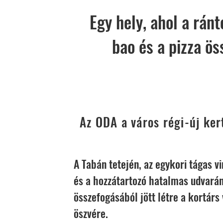
Egy hely, ahol a ránt
bao és a pizza ös
Az ODA a város régi-új ker
A Tabán tetején, az egykori tágas v
és a hozzátartozó hatalmas udvará
összefogásából jött létre a kortárs
öszvére.