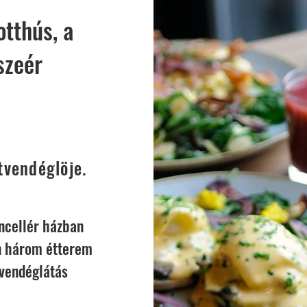
otthús, a
szeér
tvendéglöje.
incellér házban
n három étterem
 vendéglátás