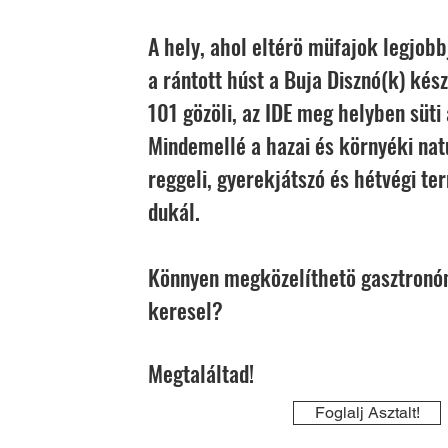
A hely, ahol eltérö müfajok legjob
a rántott húst a Buja Disznó(k) kész
101 gözöli, az IDE meg helyben süti 
Mindemellé a hazai és környéki nat
reggeli, gyerekjátszó és hétvégi te
dukál.
Könnyen megközelíthetö gasztronóm
keresel?
Megtaláltad!
Foglalj Asztalt!