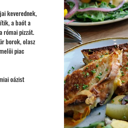
bjai keverednek,
ítik, a baót a
a római pizzát.
úr borok, olasz
rmelöi piac
iai oázist