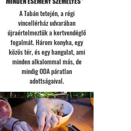
MINDEN ESEMÉNY SZEMÉLYES”
A Tabán tetején, a régi
vincellérház udvarában
újraértelmeztük a kertvendéglő
fogalmát. Három konyha, egy
közös tér, és egy hangulat, ami
minden alkalommal más, de
mindig ODA páratlan
adottságaival.