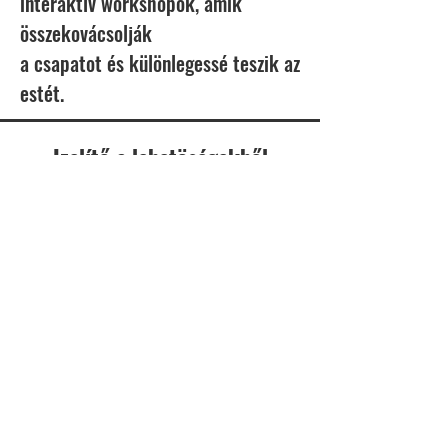
interaktív workshopok, amik
összekovácsolják
a csapatot és különlegessé teszik az
estét.
Izelítő a lehetöségekből
Az ODA nemcsak helyszín, hanem
program is lehet.
Legyen casual garden grill, fine
dining vacsora vagy brunch, minden
menüt egyedileg állítunk össze.