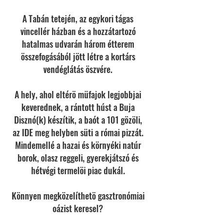
A Tabán tetején, az egykori tágas
vincellér házban és a hozzátartozó
hatalmas udvarán három étterem
összefogásából jött létre a kortárs
vendéglátás öszvére.
A hely, ahol eltérö müfajok legjobbjai
keverednek, a rántott húst a Buja
Disznó(k) készítik, a baót a 101 gözöli,
az IDE meg helyben süti a római pizzát.
Mindemellé a hazai és környéki natúr
borok, olasz reggeli, gyerekjátszó és
hétvégi termelöi piac dukál.
Könnyen megközelíthetö gasztronómiai
oázist keresel?