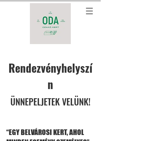
Rendezvényhelyszí
n
ÜNNEPELJETEK VELÜNK!
“EGY BELVÁROSI KERT, AHOL